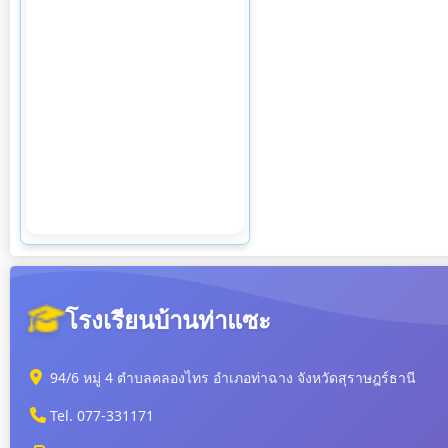
โรงเรียนบ้านท่าแซะ
94/6 หมู่ 4 ตำบลคลองไทร อำเภอท่าฉาง จังหวัดสุราษฎร์ธานี
Tel. 077-331171